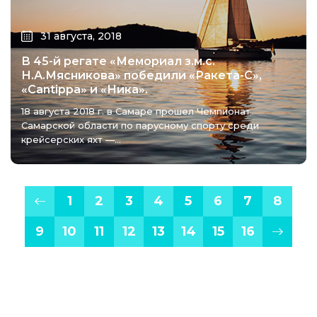
31 августа, 2018
В 45-й регате «Мемориал з.м.с.
Н.А.Мясникова» победили «Ракета-С»,
«Cantippa» и «Ника».
18 августа 2018 г. в Самаре прошел Чемпионат
Самарской области по парусному спорту среди
крейсерских яхт —...
1
2
3
4
5
6
7
8
9
10
11
12
13
14
15
16