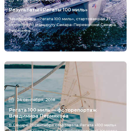
Результаты «Регаты 100 миль»
Завершилась «Регата 100 миль», стартовавшая 21
сентября по маршруту Самара-Переволоки-Самара.
Решением...
24 сентября, 2018
Регата 100 миль — фоторепортаж
Владимира Пермякова
В Самаре 21 сентября стартовала Регата «100 миль»
(чемпионат города среди крейсерских яхт). Красота...