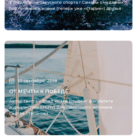
У Федерации парусного спорта г.Самары с недавних
пор появились новые (теперь уже «старые») друзья
—...
10 сентября, 2018
ОТ МЕЧТЫ К ПОБЕДЕ
Автор текста – Влад Исаев (студент факультета
журналистики СГСПУ) Для самарского яхтсмена
Сергея Степанова...