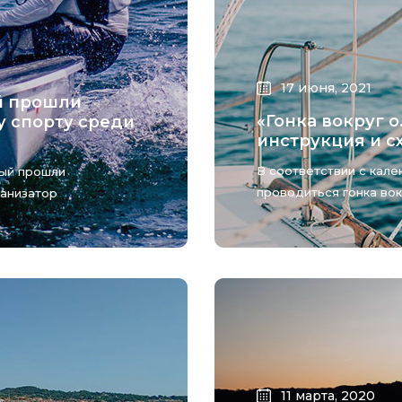
17 июня, 2021
ый прошли
«Гонка вокруг 
у спорту среди
инструкция и с
В соответствии с кал
ный прошли
проводиться гонка вокр
ганизатор
11 марта, 2020