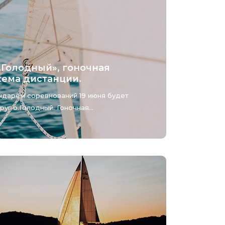
о.Голодный», гоночная
хема дистанции.
ендарём соревнований 19 июня будет
уг о.Голодный. Гоночная...