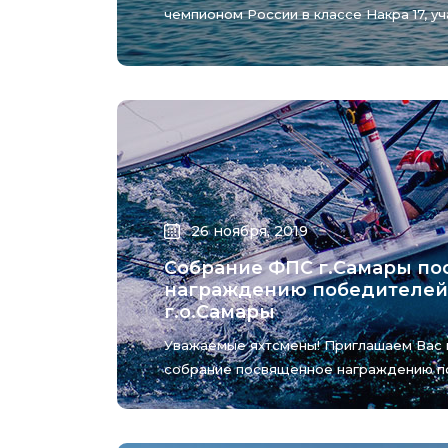
чемпионом России в классе Накра 17, у
26 ноября, 2019
Собрание ФПС г.Самары п
награждению победителей
г.о.Самары
Уважаемые яхтсмены! Приглашаем Вас 
собрание посвященное награждению по