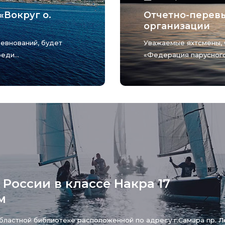
«Вокруг о.
Отчетно-перев
организации
ревнований, будет
Уважаемые яхтсмены, 
еди...
«Федерация парусного 
России в классе Накра 17
м
Областной библиотеке расположенной по адресу г.Самара пр. Л