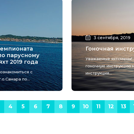
3 сентября, 2019
Чемпионата
Гоночная инстр
по парусному
Уважаемые яхтсмены!
хт 2019 года
гоночную инструкцию 
ознакомиться с
инструкция...
о.Самара по...
4
5
6
7
8
9
10
11
12
13