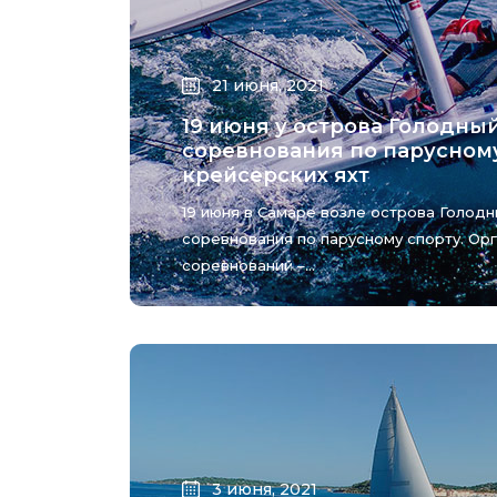
21 июня, 2021
19 июня у острова Голодн
соревнования по парусном
крейсерских яхт
19 июня в Самаре возле острова Голод
соревнования по парусному спорту. Ор
соревнований –...
3 июня, 2021