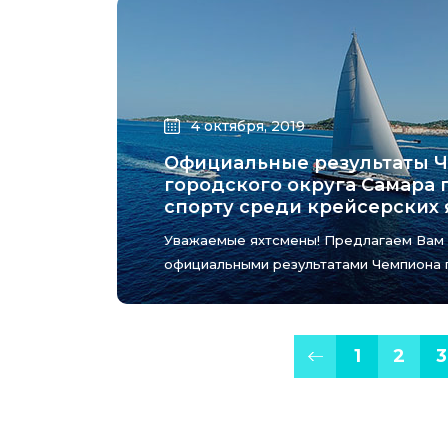
4 октября, 2019
Официальные результаты 
городского округа Самара 
спорту среди крейсерских я
Уважаемые яхтсмены! Предлагаем Вам 
официальными результатами Чемпиона г.
1
2
3