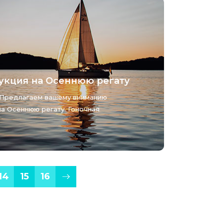
укция на Осеннюю регату
 Предлагаем вашему вниманию
на Осеннюю регату. Гоночная
14
15
16