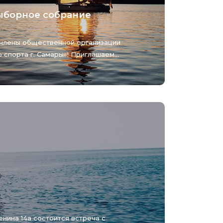
ыборное собрание
члены общественной организации
спорта г. Самары»! Приглашаем...
енина 14а состоится встреча с