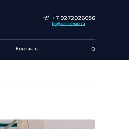
+7 9272026056
fps@sail-samara.ru
Контакты