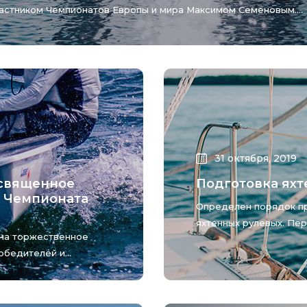
частником Чемпионатов Европы и мира Максимом Семеновым....
31 октября, 2019
освященное
Подготовка яхт
 Чемпионата
Определен порядок п
яхтенных рулевых. Перв
на торжественное
бедителей и...