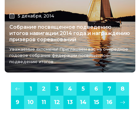
5 декабря, 2014
Собрание посвященное подведению
итогов навигации 2014 года и награждению
призеров соревнований
Уважаемые яхтсмены! Приглашаем вас на очередное
годовое собрание федерации посвященное
подведению итогов...
1
2
3
4
5
6
7
8
9
10
11
12
13
14
15
16