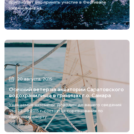
приглашает Вас принять участие в Фестивале
«Жемчужина на...
20 августа, 2015
Осенний ветер на акватории Саратовского
водохранилища в границах г.о. Самара
Уважаемые яхтсмены. Доводим до вашего сведения
что 22.08.2015 г. состоятся соревнования по
парусному спорту...