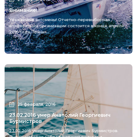
Внимание!
Уважаемые яхтсмены! Отчетно-перевыборная
конференция организации состоится в конце апреля
2016 года. Точная...
25 февраля, 2016
23.02.2016 умер Анатолий Георгиевич
Бурмистров
23.02.2016 умер Анатолий Георгиевич Бурмистров.
Выражаем свои соболезнования родным и...