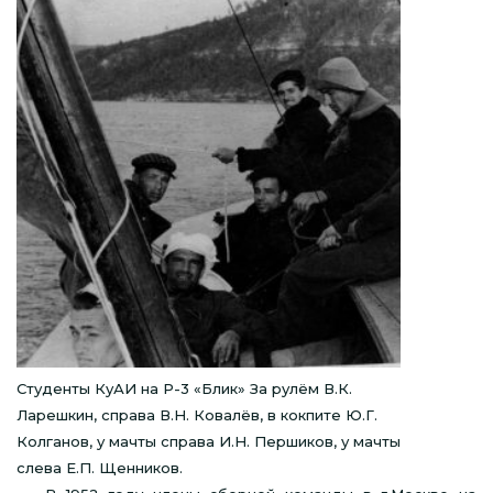
Студенты КуАИ на Р-3 «Блик» За рулём В.К.
Ларешкин, справа В.Н. Ковалёв, в кокпите Ю.Г.
Колганов, у мачты справа И.Н. Першиков, у мачты
слева Е.П. Щенников.