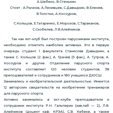
А.Шебеко, В.Стенькин.
Стоят : А.Рычков, А.Ленивцев, С.Давыдкин, В.Еленев,
В.Толстых, А.Косоуров,
С.Кольцов, Е.Татаренко, Е.Морозов, С.Тараканов,
С.Скобелев, Л.В.Алейников.
Так как яхт-клуб был построен парусниками института,
необходимо отметить наиболее активных. Это в первую
очередь студент 1 факультета Станислав Давыдкин, а
также С. Кольцов (2 фак.), А. Грачёв (5 фак.), А. Гутров, А.
Косоуров и другие. Отделение парусного спорта
института составляет 120 человек студентов, 38
преподавателей и сотрудников и 180 учащихся ДЮСШ.
Занимались и изобретательской деятельностью. Имеется
12 авторских свидетельств на изобретение тренажеров
для парусного спорта.
Активно занимались в яхт-клубе преподаватели и
сотрудники института Р.Н. Гальперин (зав.лаб — 2), Л.В.
Алейников (доцент каф. КРЭА), С.В. Кебеке, а также