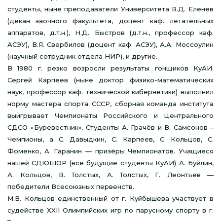
студенты, ныне преподаватели Университета В.Д. Еленев
(декан заочного факультета, доцент каф. летательных
аппаратов, д.т.н.), Н.Д. Быстров (д.т.н., профессор каф.
АСЭУ), В.Я. Свербилов (доцент каф. АСЭУ), А.А. Моссоулин
(научный сотрудник отдела НИР), и другие.
В 1980 г. резко возросли результаты гонщиков КуАИ.
Сергей Карпеев (ныне доктор физико-математических
наук, профессор каф. технической кибернетики) выполнил
норму мастера спорта СССР, сборная команда института
выигрывает Чемпионаты Российского и Центрального
СДСО «Буревестник». Студенты А. Грачёв и В. Самсонов –
Чемпионы, а С. Давыдкин, С. Карпеев, С. Кольцов, С.
Фоменко, А. Гаранин — призёры Чемпионатов. Учащиеся
нашей СДЮШОР (все будущие студенты КуАИ) А. Буйлин,
А. Кольцов, В. Толстых, А. Толстых, Г. Леонтьев —
победители Всесоюзных первенств.
М.В. Кольцов единственный от г. Куйбышева участвует в
судействе ХXII Олимпийских игр по парусному спорту в г.