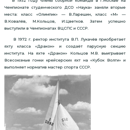
В 1952 году члены сборной команды в г.Москве на
Чемпионате студенческого ДСО «Наука» заняли вторые
места: класс «Олимпик» — В.Ларешин, класс «М» —
В.Ковалёв, М.Кольцов, И.Цветков. Затем успешно
выступили в Чемпионатах ВЦСПС и СССР.
В 1972 г. ректор института В.П. Лукачёв приобретает
яхту класса «Дракон» и создаёт парусную секцию
института. На яхте «Дракон» Кольцов М.В. выигрывает
Всесоюзные гонки крейсерских яхт на «Кубок Волги» и
выполняет норматив мастер спорта СССР.