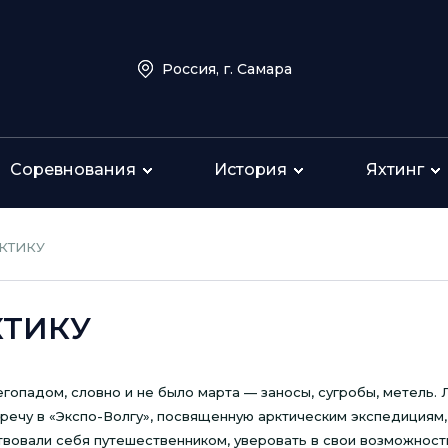
Россия, г. Самара
Соревнования
История
Яхтинг
КТИКУ
КТИКУ
гопадом, словно и не было марта — заносы, сугробы, метель. 
тречу в «Экспо-Волгу», посвященную арктическим экспедициям
твовали себя путешественником, уверовать в свои возможност