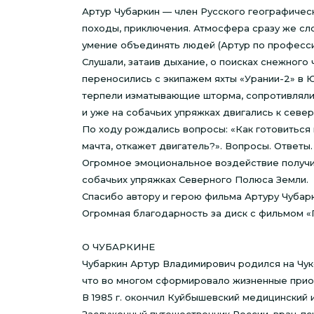
Артур Чубаркин — член Русского географичес
походы, приключения. Атмосфера сразу же сл
умение объединять людей (Артур по професси
Слушали, затаив дыхание, о поисках снежног
переносились с экипажем яхты «Урании-2» в 
терпели изматывающие шторма, сопротивляли
и уже на собачьих упряжках двигались к север
По ходу рождались вопросы: «Как готовиться 
мачта, откажет двигатель?». Вопросы. Ответы
Огромное эмоциональное воздействие получил
собачьих упряжках Северного Полюса Земли.
Спасибо автору и герою фильма Артуру Чубарк
Огромная благодарность за диск с фильмом «П
О ЧУБАРКИНЕ
Чубаркин Артур Владимирович родился на Чуко
что во многом сформировало жизненные прио
В 1985 г. окончил Куйбышевский медицинский и