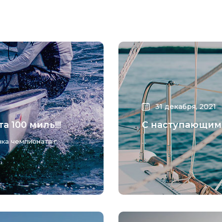
31 декабря, 2021
а 100 миль!!!
С наступающим
нка чемпионата г.
...