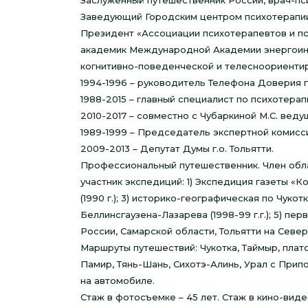
Заслуженный путешественник России, врач-пси
Заведующий Городским центром психотерапии 
Президент «Ассоциации психотерапевтов и пс
академик Международной Академии энергоинф
когнитивно-поведенческой и телесноориенти
1994-1996 – руководитель Телефона Доверия г.
1988-2015 – главный специалист по психотерап
2010-2017 – совместно с Чубаркиной М.С. вед
1989-1999 – Председатель экспертной комисс
2009-2013 – Депутат Думы г.о. Тольятти.
Профессиональный путешественник. Член обла
участник экспедиций: 1) Экспедиция газеты «К
(1990 г.); 3) историко-географическая по Чуко
Беллинсгаузена-Лазарева (1998-99 г.г.); 5) п
России, Самарской области, Тольятти на Севе
Маршруты путешествий: Чукотка, Таймыр, плат
Памир, Тянь-Шань, Сихотэ-Алинь, Урал с Припо
на автомобиле.
Стаж в фотосъемке – 45 лет. Стаж в кино-виде