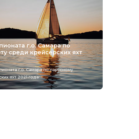
ионата г.о. Самара по
ту среди крейсерских яхт
ионата г.о. Самара по парусному
их яхт 2021 года:...