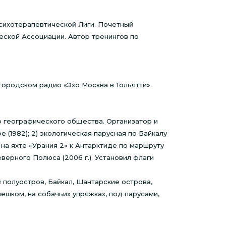
сихотерапевтической Лиги. Почетный
ской Ассоциации. Автор тренингов по
городском радио «Эхо Москва в Тольятти».
 географического общества. Организатор и
 (1982); 2) экологическая парусная по Байкалу
) на яхте «Урания 2» к Антарктиде по маршруту
еверного Полюса (2006 г.). Установил флаги
 полуостров, Байкал, Шантарские острова,
пешком, на собачьих упряжках, под парусами,