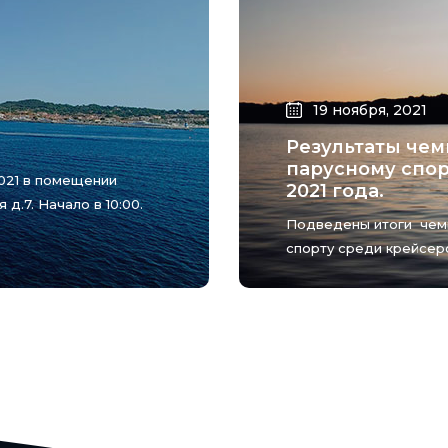
19 ноября, 2021
Результаты чемп
парусному спор
021 в помещении
2021 года.
д.7. Начало в 10:00.
Подведены итоги чемп
спорту среди крейсерск