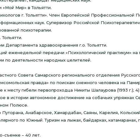
хотерапевт, кандидат медицинских наук.
«Мой Мир» в Тольятти.
ихологов г. Тольятти». Член Европейской Профессиональной П
ормационных наук. Супервизор Российской Психотерапевтиче
рованной психотерапии.
 Тольятти.
ии Департамента здравоохранения г.о. Тольятти.
ущий еженедельной передачи «Психологический практикум» на 
ии по деятельности народных целителей.
стного Совета Самарского регионального отделения Русского
омсомольская правда» по поискам снежного человека на Памире
тке к месту гибели первопроходца Никиты Шалаурова (1993 г.); 4
ервое в истории автономное достижение на собачьих упряжках С
рном Полюсе.
о Путорана, Анабарское, Хамардабан, Саяны, Карелия, Кольский
лярного по Южный. Туризм на лыжах, байдарках, катамаранах, 
о-съемке – 40 лет.