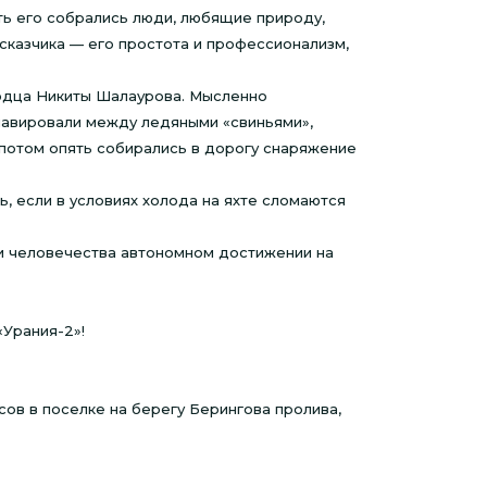
ть его собрались люди, любящие природу,
сказчика — его простота и профессионализм,
ходца Никиты Шалаурова. Мысленно
лавировали между ледяными «свиньями»,
потом опять собирались в дорогу снаряжение
ь, если в условиях холода на яхте сломаются
ии человечества автономном достижении на
«Урания-2»!
сов в поселке на берегу Берингова пролива,