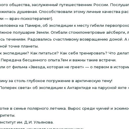
кого общества, заслуженный путешественник России. Послуша
ожилась душевная. Способствовали этому личные качества рас
и — врач-психотерапевт).
о человека на Памире, об экспедиции к месту гибели первопро
Южное полушарие Земли. Огибали стокилометровые айсберги, 
сь течениям. Радовались счастливому возвращению домой. А 
ной точке планеты.
к экспедиции? Как питаться? Как себя тренировать? Что делат
. Передача бесценного опыта.Тем и важны такие встречи.
и от фильма «Звезда, которая не греет» — о первом в истор
ину за столь глубокое погружение в арктическую тему!
оперек света» об экспедиции к Антарктиде на парусной яхте 
тке в семье полярного летчика. Вырос среди чукчей и эскимо
ритеты.
нститут им. Д.И. Ульянова.