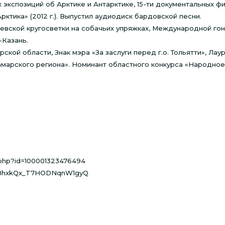
экспозиций об Арктике и Антарктике, 15-ти документальных ф
ктика» (2012 г.). Выпустил аудиодиск бардовской песни.
левской кругосветки на собачьих упряжках, Международной гон
-Казань.
кой области, Знак мэра «За заслуги перед г.о. Тольятти», Лау
амарского региона». Номинант областного конкурса «Народное
.php?id=100001323476494
GN8hxkQx_T7HODNqnW1gyQ