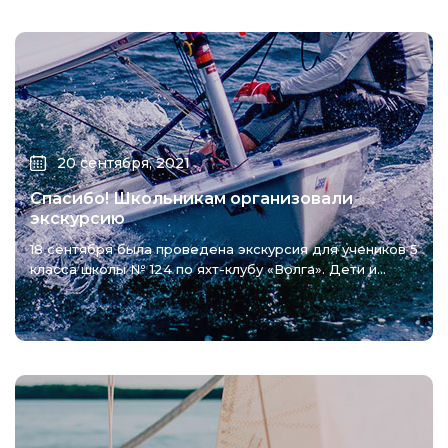
20 сентября, 2021
Спасибо! Школьникам организовали
экскурсию
18 сентября была проведена экскурсия для учеников 5
класса школы № 124 по яхт-клубу «Волга». Дети и...