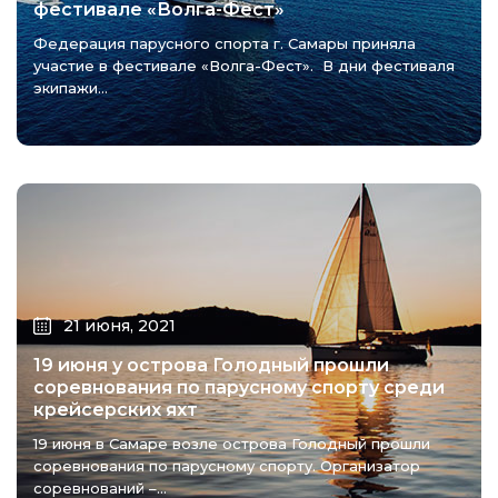
фестивале «Волга-Фест»
Федерация парусного спорта г. Самары приняла
участие в фестивале «Волга-Фест». В дни фестиваля
экипажи...
21 июня, 2021
19 июня у острова Голодный прошли
соревнования по парусному спорту среди
крейсерских яхт
19 июня в Самаре возле острова Голодный прошли
соревнования по парусному спорту. Организатор
соревнований –...